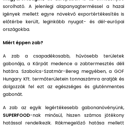
sorolható. A jelenlegi alapanyagterméssel a hazai
igények mellett egyre növekvő exportértékesítés is
előtérbe került, leginkább nyugat- és dél-európai
országokba.
Miért éppen zab?
A zab a csapadékosabb, hűvösebb területek
gabonája, a Kárpát medence a zabtermesztés déli
határa. Szabolcs-Szatmár-Bereg megyében, a GOF
Hungary Kft. termőterületein tonnaszámra aratják és
dolgozzák fel ezt az egészséges és gluténmentes
gabonát.
A zab az egyik legértékesebb gabonanövényünk,
SUPERFOOD
-nak minősül, hiszen számos jótékony
hatással rendelkezik. Rákmegelőző hatása mellett