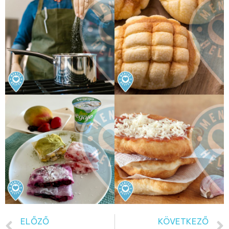
ELŐZŐ
KÖVETKEZŐ