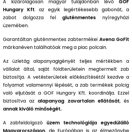
A kizárólagosan magyar tulajdonban lévő
GOF
Hungary Kft
. az egyik legértékesebb gabonát, a
zabot dolgozza fel
gluténmentes
nyíregyházi
üzemében.
Garantáltan gluténmentes zabtermékei
Avena GoFit
márkanéven találhatóak meg a piac polcain.
Az üzletág alapanyagigényét teljes mértékben a
vállalat által, saját földterületein megtermelt zab
biztosítja. A vetésterületek előkészítésétől kezdve a
folyamat valamennyi lépését, a zab termékek polcig
való eljutását a GOF Hungary Kft. koordinálja. Ezzel
biztosítva az
alapanyag zavartalan ellátását
, és
annak kiváló minőségét.
A zabfeldolgozó
üzem technológiája egyedülálló
Magyarországon
, de Európában is az élmezőnybe