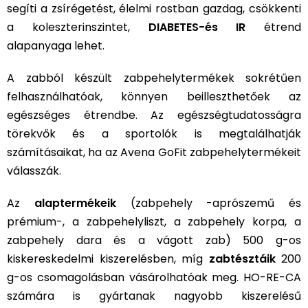
segíti a zsírégetést, élelmi rostban gazdag, csökkenti
a koleszterinszintet,
DIABETES-és IR
étrend
alapanyaga lehet.
A zabból készült zabpehelytermékek sokrétűen
felhasználhatóak, könnyen beilleszthetőek az
egészséges étrendbe. Az egészségtudatosságra
törekvők és a sportolók is megtalálhatják
számításaikat, ha az Avena GoFit zabpehelytermékeit
válasszák.
Az
alaptermékeik
(zabpehely -apró­szemű és
prémium-, a zabpehelyliszt, a zabpehely korpa, a
zabpehely dara és a vágott zab) 500 g-os
kiskereskedelmi kiszerelésben, míg
zabtésztáik
200
g-os csomagolásban vásárolhatóak meg. HO-RE-CA
számára is gyártanak nagyobb kiszerelésű