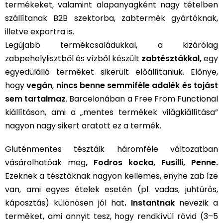
termékeket, valamint alapanyagként nagy tételben
szállítanak B2B szektorba, zabtermék gyártóknak,
illetve exportra is.
Legújabb termékcsaládukkal, a kizárólag
zabpehelylisztből és vízből készült
zabtésztákkal,
egy
egyedülálló terméket sikerült előállítaniuk. Előnye,
hogy
vegán
,
nincs benne semmiféle adalék és tojást
sem tartalmaz
. Barcelonában a Free From Functional
kiállításon, ami a „mentes termékek világkiállítása”
nagyon nagy sikert aratott ez a termék.
Gluténmentes tésztáik háromféle változatban
vásárolhatóak meg
, Fodros kocka, Fusilli, Penne.
Ezeknek a tésztáknak nagyon kellemes, enyhe zab íze
van, ami egyes ételek esetén (pl. vadas, juhtúrós,
káposztás) különösen jól hat
. Instantnak
nevezik a
terméket, ami annyit tesz, hogy rendkívül rövid (3–5